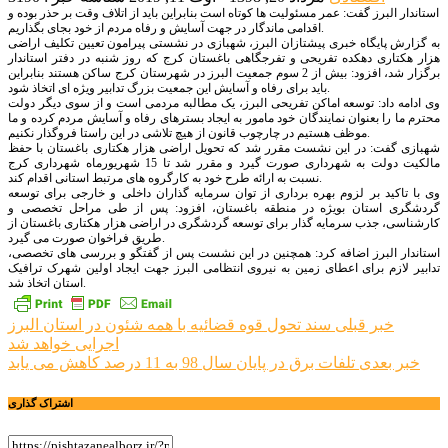
استاندار البرز گفت: عمر مسئولیت ها کوتاه است بنابراین باید از اتلاف وقت بر حذر بوده و
اقدامی ماندگار در جهت آسایش و رفاه مردم از خود بجای بگذاریم.
به گزارش پایگاه خبری پیشتازان البرز، شهبازی در نشستی پیرامون تعیین تکلیف اراضی
هزار هکتاری دهکده تفریحی و تفرجگاهی باغستان کرج که روز شنبه در دفتر استاندار
برگزار شد، افزود: بیش از 2 سوم جمعیت البرز در شهرستان کرج ساکن هستند بنابراین
باید برای رفاه و آسایش این جمعیت بزرگ تدابیر ویژه ای اتخاذ شود.
وی ادامه داد: توسعه اماکن تفریحی البرز، یک مطالبه مردمی است و از سوی دیگر دولت
محترم ما را بعنوان نمایندگان خود مامور به ایجاد بسترهای رفاه و آسایش مردم کرده و ما
موظف هستیم در چارچوب قانون از هیچ تلاشی در این راستا فروگذار نکنیم.
شهبازی گفت: در این نشست مقرر شد که تحویل اراضی هزار هکتاری باغستان با حفظ
مالکیت دولت به شهرداری صورت گیرد و مقرر شد تا 15 شهریورماه شهرداری کرج
نسبت به ارائه طرح خود به کارگروه های مرتبط استانی اقدام کند.
وی با تاکید بر لزوم بهره برداری از توان سرمایه گذاران داخلی و خارجی برای توسعه
گردشگری استان بویژه در منطقه باغستان، افزود: پس از طی مراحل تخصصی و
کارشناسی، جذب سرمایه گذار برای توسعه گردشگری در اراضی هزار هکتاری باغستان از
طریق فراخوان صورت می گیرد.
استاندار البرز اضافه کرد: همچنین در این نشست پس از گفتگو و بررسی های تخصصی،
تدابیر لازم برای اعطای زمین به نیروی انتظامی البرز جهت ایجاد اولین شهرک ترافیک
استان اتخاذ شد.
راهبری
خبر قبلی
سند تحول قوه قضائیه با همه شئون در استان البرز
اجرایی خواهد شد
نوشته
خبر بعدی
تلفات برق در پایان سال 98 به 11 درصد کاهش می یابد
اشتراک گذاری