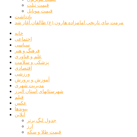
قیمت تبلت
قیمت موبایل
یادداشت
مرمت بنای تاریخی امامزاده هارون (ع) طالقان آغاز شد
خانه
اجتماعی
سیاسی
فرهنگ و هنر
علم و فناوری
پزشکی و سلامت
اقتصادی
ورزشی
آموزش و پرورش
مدیریت شهری
شهرستانهای استان البرز
فیلم
عکس
پیوندها
آنلاین
جدول لیگ برتر
ارز
قیمت طلا و سکه