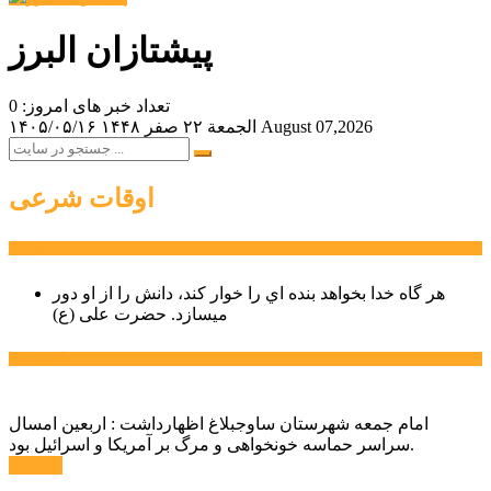
پیشتازان البرز
تعداد خبر های امروز: 0
August 07,2026
الجمعة ۲۲ صفر ۱۴۴۸
۱۴۰۵/۰۵/۱۶
اوقات شرعی
سخن روز
هر گاه خدا بخواهد بنده اي را خوار كند، دانش را از او دور
میسازد.
حضرت علی (ع)
آخرین اخبار:
امام جمعه شهرستان ساوجبلاغ اظهارداشت : اربعین امسال
سراسر حماسه خونخواهی و مرگ بر آمریکا و اسرائیل بود.
ادامه ...