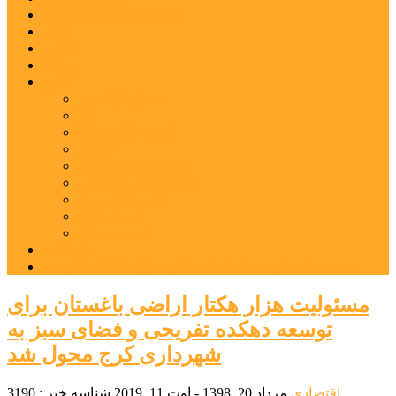
شهرستانهای استان البرز
فیلم
عکس
پیوندها
آنلاین
جدول لیگ برتر
ارز
قیمت طلا و سکه
بورس
قیمت خودرو داخلی
قیمت خودرو خارجی
قیمت تلویزیون
قیمت تبلت
قیمت موبایل
یادداشت
مرمت بنای تاریخی امامزاده هارون (ع) طالقان آغاز شد
مسئولیت هزار هکتار اراضی باغستان برای
توسعه دهکده تفریحی و فضای سبز به
شهرداری کرج محول شد
اقتصادی
مرداد 20, 1398 - اوت 11, 2019
شناسه خبر : 3190