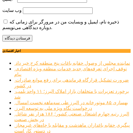
وب‌ سایت
ذخیره نام، ایمیل و وبسایت من در مرورگر برای زمانی که
دوباره دیدگاهی می‌نویسم.
اخبار اقتصادی
نماینده مجلس از وصول حقابه باغات پنج منطقه کرج خبر داد
توقف اجرای تعرفه‌های جدید خدمات منطقه ویژه اقتصادی
پیام
ضرورت تشکیل قرارگاه فرماندهی برای رفع موانع صادرات
در کشور
برخورد تعزیرات با متخلفان بازار املاک البرز؛ ۱۱ واحد پلمب
شد
بهسازی ۸۵ موتورخانه در البرز طی سه‌ماهه نخست امسال
درخواست نگاه ویژه ملی به توسعه البرز
البرز رتبه چهارم اشتغال صنعتی کشور؛ ۱۸۶ هزار نفر شاغل
در بخش صنعت
پیگیری حقابه باغداران ماهدشت و مقابله با چاه‌های غیرمجاز
در دستور کار است