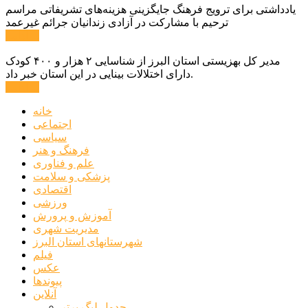
یادداشتی برای ترویج فرهنگ جایگزینی هزینه‌های تشریفاتی مراسم
ترحیم با مشارکت در آزادی زندانیان جرائم غیرعمد
ادامه ...
مدیر کل بهزیستی استان البرز از شناسایی ۲ هزار و ۴۰۰ کودک
دارای اختلالات بینایی در این استان خبر داد.
ادامه ...
خانه
اجتماعی
سیاسی
فرهنگ و هنر
علم و فناوری
پزشکی و سلامت
اقتصادی
ورزشی
آموزش و پرورش
مدیریت شهری
شهرستانهای استان البرز
فیلم
عکس
پیوندها
آنلاین
جدول لیگ برتر