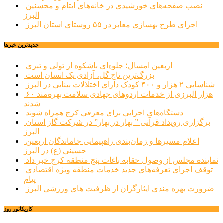
نصب صفحه‌های خورشیدی در خانه‌های ایتام و محسنین
البرز
اجرای طرح بهسازی معابر در ۵۵ روستای استان البرز
جديدترين خبرها
اربعین امسال؛ جلوه‌ای باشکوه از تولی و تبری
بزرگ‌ترین تاج گل، آزادی یک انسان است
شناسایی ۲ هزار و ۴۰۰ کودک دارای اختلالات بینایی در البرز
۶۰ هزار البرزی از خدمات اردوهای جهادی سلامت بهره‌مند
شدند
دستگاه‌های اجرایی برای معرفی کرج همراه شوند
برگزاری رویداد قرآنی ” بهار در بهار” در شرکت گاز استان
البرز
اعلام مسیرها و زمان‌بندی راهپیمایی جاماندگان اربعین
حسینی (ع) در البرز
نماینده مجلس از وصول حقابه باغات پنج منطقه کرج خبر داد
توقف اجرای تعرفه‌های جدید خدمات منطقه ویژه اقتصادی
پیام
ضرورت بهره مندی ایثارگران از ظرفیت های ورزشی البرز
کاریکاتور روز