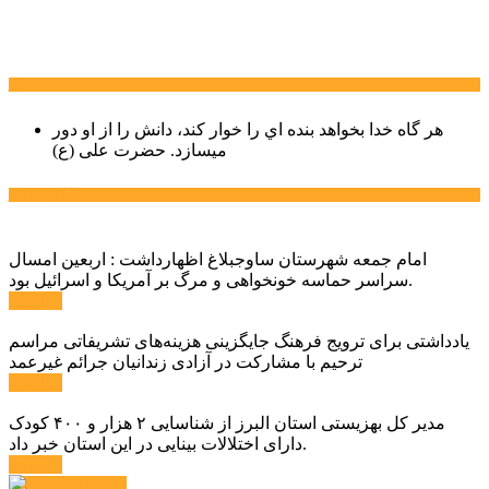
سخن روز
هر گاه خدا بخواهد بنده اي را خوار كند، دانش را از او دور
میسازد.
حضرت علی (ع)
آخرین اخبار:
امام جمعه شهرستان ساوجبلاغ اظهارداشت : اربعین امسال
سراسر حماسه خونخواهی و مرگ بر آمریکا و اسرائیل بود.
ادامه ...
یادداشتی برای ترویج فرهنگ جایگزینی هزینه‌های تشریفاتی مراسم
ترحیم با مشارکت در آزادی زندانیان جرائم غیرعمد
ادامه ...
مدیر کل بهزیستی استان البرز از شناسایی ۲ هزار و ۴۰۰ کودک
دارای اختلالات بینایی در این استان خبر داد.
ادامه ...