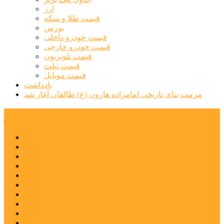
ارز
قیمت طلا و سکه
بورس
قیمت خودرو داخلی
قیمت خودرو خارجی
قیمت تلویزیون
قیمت تبلت
قیمت موبایل
یادداشت
مرمت بنای تاریخی امامزاده هارون (ع) طالقان آغاز شد
پیشتازان البرز
خانه
اجتماعی
سیاسی
فرهنگ و هنر
علم و فناوری
پزشکی و سلامت
اقتصادی
ورزشی
آموزش و پرورش
مدیریت شهری