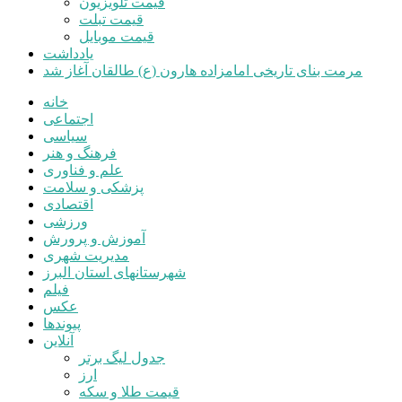
قیمت تلویزیون
قیمت تبلت
قیمت موبایل
یادداشت
مرمت بنای تاریخی امامزاده هارون (ع) طالقان آغاز شد
خانه
اجتماعی
سیاسی
فرهنگ و هنر
علم و فناوری
پزشکی و سلامت
اقتصادی
ورزشی
آموزش و پرورش
مدیریت شهری
شهرستانهای استان البرز
فیلم
عکس
پیوندها
آنلاین
جدول لیگ برتر
ارز
قیمت طلا و سکه