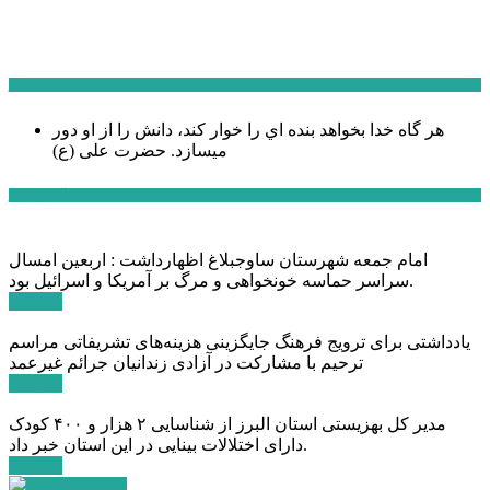
سخن روز
هر گاه خدا بخواهد بنده اي را خوار كند، دانش را از او دور
میسازد.
حضرت علی (ع)
آخرین اخبار:
امام جمعه شهرستان ساوجبلاغ اظهارداشت : اربعین امسال
سراسر حماسه خونخواهی و مرگ بر آمریکا و اسرائیل بود.
ادامه ...
یادداشتی برای ترویج فرهنگ جایگزینی هزینه‌های تشریفاتی مراسم
ترحیم با مشارکت در آزادی زندانیان جرائم غیرعمد
ادامه ...
مدیر کل بهزیستی استان البرز از شناسایی ۲ هزار و ۴۰۰ کودک
دارای اختلالات بینایی در این استان خبر داد.
ادامه ...