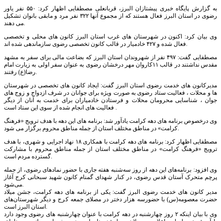
به گزارش پایگاه خبری پیشتازان البرز، قربانعلی مصطفایی اظهار کرد: ۵۵۰ نفر یاور
رضوی در استان البرز فعال هستند که از مجموع آنها ۳۲۲ نفر مرد و مابقی بانوان تشکیل
می دهند.
وی بیان کرد: اکنون در شهرستان های غرب استان البرز کانون های محلی و تخصصی
فعال شده و ۴۲۷ خادمیار در قالب کانون تخصصی رضوی سازماندهی شده اند.
مصطفایی گفت: ۴۹۷ نفر از شهروندان استان البرز که بضاعت مالی برای سفر به مشهد
مقدس نداشتند در قالب ۱۱کاروان مهر درخشان رضوی به عنوان سفر اولی به زیارت امام
رضا(ع) رفتند.
مدیرکانون های خدمت رضوی استان البرز گفت: ایجاد کانون های تخصصی در شهرستان
ها و محلات ، فعالیت ستاد رضوی به صورت ویژه برای جوانان در شرف ازدواج و زوج های
جوان ، شناسایی محرومان محلات و فرستادن خادمیاران برای خدمت به آنان از دیگر
فعالیت های انجام شده از سوی این ستاد است .
وی درخصوص برنامه های دهه کرامت یادآور شد: برنامه های این دهه با هدف ترویج «فرهنگ
کرامت» در مناطق مختلف استان از جمله مناطق محروم برگزار می شود.
مصطفایی اظهار کرد: برنامه های دهه کرامت با همکاری ۱۸ نهاد اجرایی و شهری، با هدف
ترویج «فرهنگ کرامت» در مناطق مختلف استان از جمله مناطق محروم با مشارکت
گسترده مردم است.
وی افزود: برنامه‌های این دهه از روز سه‌شنبه هفته جاری با حضور نمادهای رضوی، از جمله
پرچم متحرک آستان قدس رضوی، در کنار شهدای گمنام کانون شهید سبحانی کرج آغاز
می‌شود.
مدیر کانون های خدمت رضوی البرز گفت: یکی از برنامه های دهه کرامت، جشن میلاد
حضرت معصومه(س) با حضورسه هزار دختر در مصلای جمعه کرج و دیگر شهرستان‌های
استان البرز است.
وی با بیان اینکه ۲ روز چهارشنبه در دهه کرامت با عنوان چهارشنبه های رضوی وجود دارد