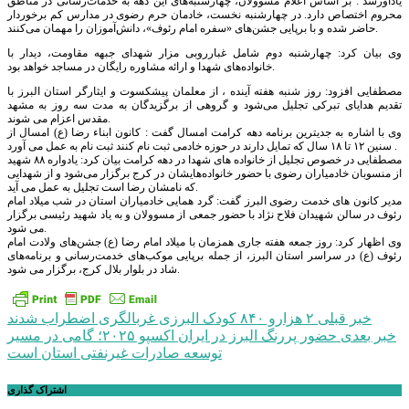
یادآورشد : بر اساس اعلام مسوولان، چهارشنبه‌های این دهه به خدمات‌رسانی در مناطق
محروم اختصاص دارد. در چهارشنبه نخست، خادمان حرم رضوی در مدارس کم‌ برخوردار
حاضر شده و با برپایی جشن‌های «سفره امام رئوف»، دانش‌آموزان را مهمان می‌کنند.
وی بیان کرد: چهارشنبه دوم شامل غبارروبی مزار شهدای جبهه مقاومت، دیدار با
خانواده‌های شهدا و ارائه مشاوره رایگان در مساجد خواهد بود.
مصطفایی افزود: روز شنبه هفته آینده ، از معلمان پیشکسوت و ایثارگر استان البرز با
تقدیم هدایای تبرکی تجلیل می‌شود و گروهی از برگزیدگان به مدت سه روز به مشهد
مقدس اعزام می شوند.
وی با اشاره به جدیترین برنامه دهه کرامت امسال گفت : کانون ابناء رضا (ع) امسال از
سنین ۱۲ تا ۱۸ سال که تمایل دارند در حوزه خادمی ثبت نام کنند ثبت نام به عمل می آورد .
مصطفایی در خصوص تجلیل از خانواده های شهدا در دهه کرامت بیان کرد: یادواره ۸۸ شهید
از منسوبان خادمیاران رضوی با حضور خانواده‌هایشان در کرج برگزار می‌شود و از شهدایی
که نامشان رضا است تجلیل به عمل می آید.
مدیر کانون های خدمت رضوی البرز گفت: گرد همایی خادمیاران استان در شب میلاد امام
رئوف در سالن شهیدان فلاح نژاد با حضور جمعی از مسوولان و به یاد شهید رئیسی برگزار
می شود.
وی اظهار کرد: روز جمعه هفته جاری همزمان با میلاد امام رضا (ع) جشن‌های ولادت امام
رئوف (ع) در سراسر استان البرز، از جمله برپایی موکب‌های خدمت‌رسانی و برنامه‌های
شاد در بلوار بلال کرج، برگزار می شود.
راهبری
خبر قبلی
۲ هزارو ۸۴۰ کودک البرزی غربالگری اضطراب شدند
خبر بعدی
حضور پررنگ البرز در ایران اکسپو ۲۰۲۵؛ گامی در مسیر
نوشته
توسعه صادرات غیرنفتی استان است
اشتراک گذاری