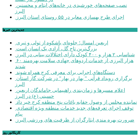
نصب صفحه‌های خورشیدی در خانه‌های ایتام و محسنین
البرز
اجرای طرح بهسازی معابر در ۵۵ روستای استان البرز
جديدترين خبرها
اربعین امسال؛ جلوه‌ای باشکوه از تولی و تبری
بزرگ‌ترین تاج گل، آزادی یک انسان است
شناسایی ۲ هزار و ۴۰۰ کودک دارای اختلالات بینایی در البرز
۶۰ هزار البرزی از خدمات اردوهای جهادی سلامت بهره‌مند
شدند
دستگاه‌های اجرایی برای معرفی کرج همراه شوند
برگزاری رویداد قرآنی ” بهار در بهار” در شرکت گاز استان
البرز
اعلام مسیرها و زمان‌بندی راهپیمایی جاماندگان اربعین
حسینی (ع) در البرز
نماینده مجلس از وصول حقابه باغات پنج منطقه کرج خبر داد
توقف اجرای تعرفه‌های جدید خدمات منطقه ویژه اقتصادی
پیام
ضرورت بهره مندی ایثارگران از ظرفیت های ورزشی البرز
کاریکاتور روز