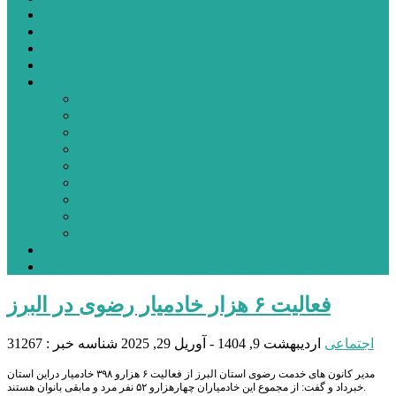
شهرستانهای استان البرز
فیلم
عکس
پیوندها
آنلاین
جدول لیگ برتر
ارز
قیمت طلا و سکه
بورس
قیمت خودرو داخلی
قیمت خودرو خارجی
قیمت تلویزیون
قیمت تبلت
قیمت موبایل
یادداشت
مرمت بنای تاریخی امامزاده هارون (ع) طالقان آغاز شد
فعالیت ۶ هزار خادمیار رضوی در البرز
اجتماعی
اردیبهشت 9, 1404 - آوریل 29, 2025
شناسه خبر : 31267
مدیر کانون های خدمت رضوی استان البرز از فعالیت ۶ هزارو ۳۹۸ خادمیار دراین استان
خبرداد و گفت: از مجموع این خادمیاران چهارهزارو ۵۲ نفر مرد و مابقی بانوان هستند.