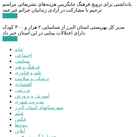
یادداشتی برای ترویج فرهنگ جایگزینی هزینه‌های تشریفاتی مراسم
ترحیم با مشارکت در آزادی زندانیان جرائم غیرعمد
ادامه ...
مدیر کل بهزیستی استان البرز از شناسایی ۲ هزار و ۴۰۰ کودک
دارای اختلالات بینایی در این استان خبر داد.
ادامه ...
خانه
اجتماعی
سیاسی
فرهنگ و هنر
علم و فناوری
پزشکی و سلامت
اقتصادی
ورزشی
آموزش و پرورش
مدیریت شهری
شهرستانهای استان البرز
فیلم
عکس
پیوندها
آنلاین
جدول لیگ برتر