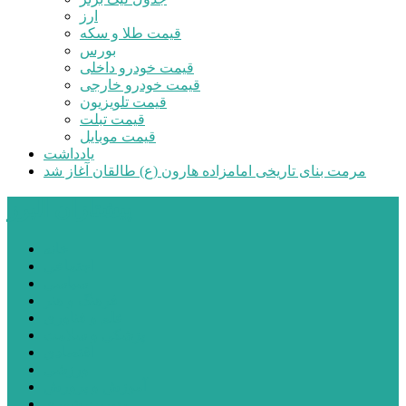
ارز
قیمت طلا و سکه
بورس
قیمت خودرو داخلی
قیمت خودرو خارجی
قیمت تلویزیون
قیمت تبلت
قیمت موبایل
یادداشت
مرمت بنای تاریخی امامزاده هارون (ع) طالقان آغاز شد
پیشتازان البرز
خانه
اجتماعی
سیاسی
فرهنگ و هنر
علم و فناوری
پزشکی و سلامت
اقتصادی
ورزشی
آموزش و پرورش
مدیریت شهری