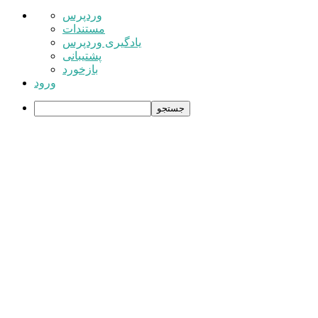
درباره
وردپرس
وردپرس
مستندات
یادگیری وردپرس
پشتیبانی
بازخورد
ورود
جستجو