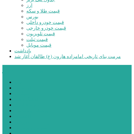
ارز
قیمت طلا و سکه
بورس
قیمت خودرو داخلی
قیمت خودرو خارجی
قیمت تلویزیون
قیمت تبلت
قیمت موبایل
یادداشت
مرمت بنای تاریخی امامزاده هارون (ع) طالقان آغاز شد
پیشتازان البرز
خانه
اجتماعی
سیاسی
فرهنگ و هنر
علم و فناوری
پزشکی و سلامت
اقتصادی
ورزشی
آموزش و پرورش
مدیریت شهری