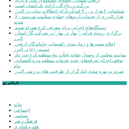
اربعین امسال؛ جلوه‌ای باشکوه از تولی و تبری
بزرگ‌ترین تاج گل، آزادی یک انسان است
شناسایی ۲ هزار و ۴۰۰ کودک دارای اختلالات بینایی در البرز
۶۰ هزار البرزی از خدمات اردوهای جهادی سلامت بهره‌مند
شدند
دستگاه‌های اجرایی برای معرفی کرج همراه شوند
برگزاری رویداد قرآنی ” بهار در بهار” در شرکت گاز استان
البرز
اعلام مسیرها و زمان‌بندی راهپیمایی جاماندگان اربعین
حسینی (ع) در البرز
نماینده مجلس از وصول حقابه باغات پنج منطقه کرج خبر داد
توقف اجرای تعرفه‌های جدید خدمات منطقه ویژه اقتصادی
پیام
ضرورت بهره مندی ایثارگران از ظرفیت های ورزشی البرز
کاریکاتور روز
خانه
اجتماعی
سیاسی
فرهنگ و هنر
علم و فناوری