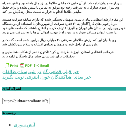
سردار محمدیان ادامه داد : از آن جایی که مابقی طلاها در نزد مال باخته بود و تلفن همراه
وی نیز از سوی سارقان به سرقت رفته بود موفق به تماس با پلیس نشده و برای حفظ
مابقی طلاها اقدام به فرار به سمت محل زندگیش می کند.
این مقام ارشد انتظامی بیان داشت: متهمان دستگیر شده که دارای سابقه سرقت هستند
در بازجویی های کارآگاهان به ۳۰ فقره سرقت از شهروندان با استفاده از دو دستگاه
خودروی پراید در استان های تهران و البرز اعتراف کرده و اذعان داشتند که طعمه های خود
را تحت عنوان مسافر سوار و در بین راه با تهدید، اموال آن ها را به سرقت می بردند.
وی با بیان این که ارزش طلاهای سرقتی ۴۰ میلیارد ریال برآورد شده است گفت: در
بازرسی از داخل خودرو متهمان تعدادی افشانه و سلاح سردکشف شد.
فرمانده انتظامی استان البرز خاطرنشان کرد: تاکنون ۶ نفر از شکات شناسایی و
تحقیقات برای شناسایی سایر مال باختگان ادامه دارد.
راهبری
خبر قبلی
قطعی گاز در شهرستان طالقان
خبر بعدی
اهداکنندگان خون، اینترنتی نوبت بگیرید
نوشته
اشتراک گذاری
برچسب ها
آتش سوزی