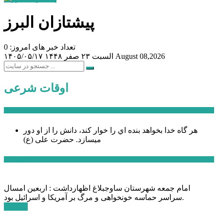
پیشتازان البرز
تعداد خبر های امروز: 0
August 08,2026
السبت ۲۳ صفر ۱۴۴۸
۱۴۰۵/۰۵/۱۷
اوقات شرعی
سخن روز
هر گاه خدا بخواهد بنده اي را خوار كند، دانش را از او دور
میسازد.
حضرت علی (ع)
آخرین اخبار:
امام جمعه شهرستان ساوجبلاغ اظهارداشت : اربعین امسال
سراسر حماسه خونخواهی و مرگ بر آمریکا و اسرائیل بود.
ادامه ...