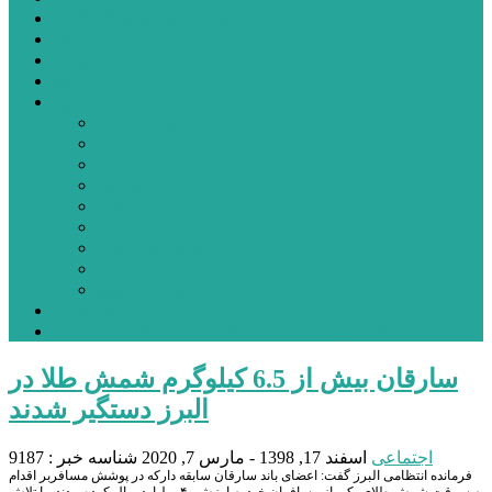
شهرستانهای استان البرز
فیلم
عکس
پیوندها
آنلاین
جدول لیگ برتر
ارز
قیمت طلا و سکه
بورس
قیمت خودرو داخلی
قیمت خودرو خارجی
قیمت تلویزیون
قیمت تبلت
قیمت موبایل
یادداشت
مرمت بنای تاریخی امامزاده هارون (ع) طالقان آغاز شد
سارقان بیش از 6.5 کیلوگرم شمش طلا در
البرز دستگیر شدند
اجتماعی
اسفند 17, 1398 - مارس 7, 2020
شناسه خبر : 9187
فرمانده انتظامی البرز گفت: اعضای باند سارقان سابقه دارکه در پوشش مسافربر اقدام