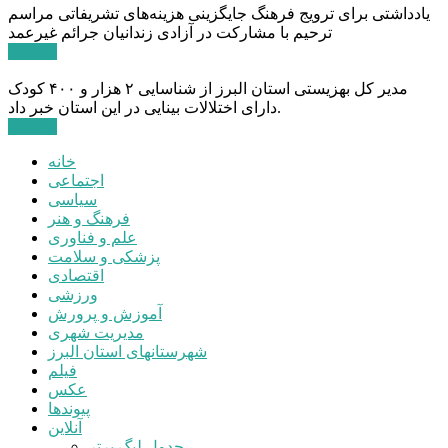
یادداشتی برای ترویج فرهنگ جایگزینی هزینه‌های تشریفاتی مراسم
ترحیم با مشارکت در آزادی زندانیان جرائم غیرعمد
ادامه ...
مدیر کل بهزیستی استان البرز از شناسایی ۲ هزار و ۴۰۰ کودک
دارای اختلالات بینایی در این استان خبر داد.
ادامه ...
خانه
اجتماعی
سیاسی
فرهنگ و هنر
علم و فناوری
پزشکی و سلامت
اقتصادی
ورزشی
آموزش و پرورش
مدیریت شهری
شهرستانهای استان البرز
فیلم
عکس
پیوندها
آنلاین
جدول لیگ برتر