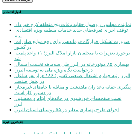
اخبار اقتصادی
نماینده مجلس از وصول حقابه باغات پنج منطقه کرج خبر داد
توقف اجرای تعرفه‌های جدید خدمات منطقه ویژه اقتصادی
پیام
ضرورت تشکیل قرارگاه فرماندهی برای رفع موانع صادرات
در کشور
برخورد تعزیرات با متخلفان بازار املاک البرز؛ ۱۱ واحد پلمب
شد
بهسازی ۸۵ موتورخانه در البرز طی سه‌ماهه نخست امسال
درخواست نگاه ویژه ملی به توسعه البرز
البرز رتبه چهارم اشتغال صنعتی کشور؛ ۱۸۶ هزار نفر شاغل
در بخش صنعت
پیگیری حقابه باغداران ماهدشت و مقابله با چاه‌های غیرمجاز
در دستور کار است
نصب صفحه‌های خورشیدی در خانه‌های ایتام و محسنین
البرز
اجرای طرح بهسازی معابر در ۵۵ روستای استان البرز
جديدترين خبرها