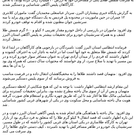
به سرقت شمش طلای یکی از مسافران خود به ارزش ۴۰ میلیارد ریال کرده بودند، با تلاش
کارآگاهان پلیس آگاهی شناسایی و دستگیر شدند.
به گزارش پایگاه خبری پیشتازان البرز، سردار عباسعلی محمدیان گفت: ماموران کلانتری
۱۲ چمران در حین ماموریت در محدوده پل فردیس به یک دستگاه خودروی پراید با سه
سرنشین جوان مظنون شده و اقدام به توقف خودرو کردند.
وی افزود: ماموران در بازرسی از داخل خودرو مقدار تقریبی ۶ کیلو و ۶۰۰ گرم شمش طلا
کشف و به همراه سرنشینان خودرو برای تحقیقات بیشتر به پلیس آگاهی استان البرز
منتقل کردند .
فرمانده انتظامی استان البرز گفت: نامبردگان در بازجویی های کارآگاهان در ابتدا ادعا
کردند که شمش طلا متعلق به خود آنها است اما در ادامه به ناچار لب به اعتراف گشوده و
اظهار داشتند که فردی را از میدان آزادی تهران به عنوان مسافر سوار خودرو کرده و در
بین مسیر با تهدید با سلاح سرد، از وی خواستند که محتویات ساک دستی که همراه وی بود
را به آن ها بدهد.
وی افزود : متهمان قصد داشتند طلاها را به مخفیگاهشان انتقال داده و در فرصت مناسب
به فروش برسانند که از سوی پلیس دستگیر می‌شوند.
این مقام ارشد انتظامی اظهار داشت: با توجه به این که هیچ شکایتی از لحظه دستگیری
متهمان و پس از آن از سوی مال باخته مطرح نشده بود، بنابراین تحقیقات گسترده برای
شناسایی مالک طلا ها آغاز شد تا این که طریق چهره نگاری و استعلام های صورت گرفته
هویت مال باخته شناسایی و محل سکونت وی در یکی از شهرهای غربی کشور شناسایی
شد .
وی افزود : مال باخته با هماهنگی های انجام شده به پلیس آگاهی استان البرز دعوت و در
این باره اظهار داشت که قصد انتقال ۹ کیلو گرم طلا را که متعلق به فرد دیگری بود از بازار
تهران به کارگاه طلاسازی در یکی استان های غربی کشور را داشته که در طول مسیر،
سرنشینان یک خودرو در ظاهر مسافرکش با تهدید نامبرده ، کیف دستی حاوی طلاها را از
وی سرقت می کنند.