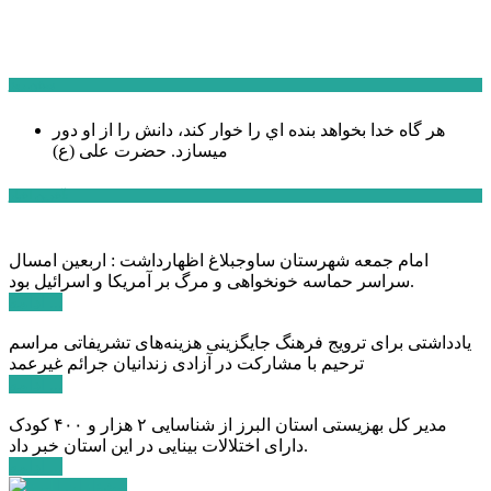
سخن روز
هر گاه خدا بخواهد بنده اي را خوار كند، دانش را از او دور
میسازد.
حضرت علی (ع)
آخرین اخبار:
امام جمعه شهرستان ساوجبلاغ اظهارداشت : اربعین امسال
سراسر حماسه خونخواهی و مرگ بر آمریکا و اسرائیل بود.
ادامه ...
یادداشتی برای ترویج فرهنگ جایگزینی هزینه‌های تشریفاتی مراسم
ترحیم با مشارکت در آزادی زندانیان جرائم غیرعمد
ادامه ...
مدیر کل بهزیستی استان البرز از شناسایی ۲ هزار و ۴۰۰ کودک
دارای اختلالات بینایی در این استان خبر داد.
ادامه ...