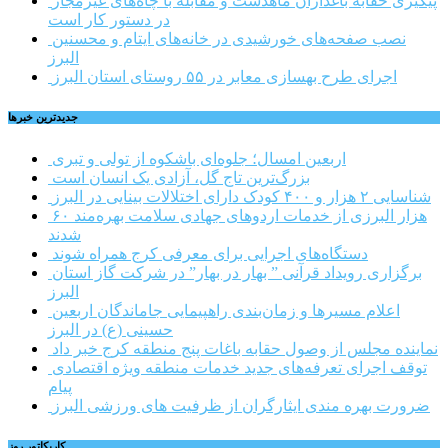
پیگیری حقابه باغداران ماهدشت و مقابله با چاه‌های غیرمجاز
در دستور کار است
نصب صفحه‌های خورشیدی در خانه‌های ایتام و محسنین
البرز
اجرای طرح بهسازی معابر در ۵۵ روستای استان البرز
جديدترين خبرها
اربعین امسال؛ جلوه‌ای باشکوه از تولی و تبری
بزرگ‌ترین تاج گل، آزادی یک انسان است
شناسایی ۲ هزار و ۴۰۰ کودک دارای اختلالات بینایی در البرز
۶۰ هزار البرزی از خدمات اردوهای جهادی سلامت بهره‌مند
شدند
دستگاه‌های اجرایی برای معرفی کرج همراه شوند
برگزاری رویداد قرآنی ” بهار در بهار” در شرکت گاز استان
البرز
اعلام مسیرها و زمان‌بندی راهپیمایی جاماندگان اربعین
حسینی (ع) در البرز
نماینده مجلس از وصول حقابه باغات پنج منطقه کرج خبر داد
توقف اجرای تعرفه‌های جدید خدمات منطقه ویژه اقتصادی
پیام
ضرورت بهره مندی ایثارگران از ظرفیت های ورزشی البرز
کاریکاتور روز