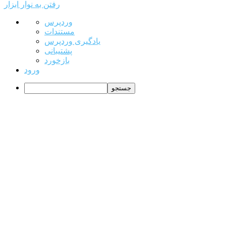
رفتن به نوار ابزار
درباره
وردپرس
وردپرس
مستندات
یادگیری وردپرس
پشتیبانی
بازخورد
ورود
جستجو