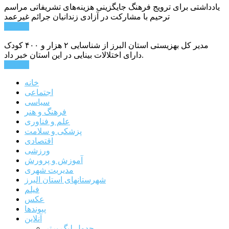
یادداشتی برای ترویج فرهنگ جایگزینی هزینه‌های تشریفاتی مراسم
ترحیم با مشارکت در آزادی زندانیان جرائم غیرعمد
ادامه ...
مدیر کل بهزیستی استان البرز از شناسایی ۲ هزار و ۴۰۰ کودک
دارای اختلالات بینایی در این استان خبر داد.
ادامه ...
خانه
اجتماعی
سیاسی
فرهنگ و هنر
علم و فناوری
پزشکی و سلامت
اقتصادی
ورزشی
آموزش و پرورش
مدیریت شهری
شهرستانهای استان البرز
فیلم
عکس
پیوندها
آنلاین
جدول لیگ برتر