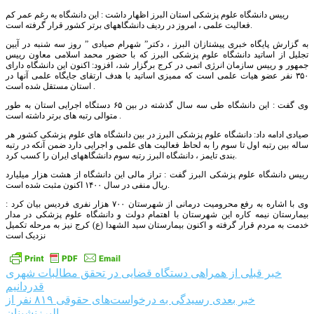
رییس دانشگاه علوم پزشکی استان البرز اظهار داشت : این دانشگاه به رغم عمر کم
فعالیت علمی ، امروز در ردیف دانشگاههای برتر کشور قرار گرفته است.
به گزارش پایگاه خبری پیشتازان البرز ، دکتر” شهرام صیادی ” روز سه شنبه در آیین
تجلیل از اساتید دانشگاه علوم پزشکی البرز که با حضور محمد اسلامی معاون رییس
جمهور و رییس سازمان انرژی اتمی در کرج برگزار شد، افزود: اکنون این دانشگاه دارای
۳۵۰ نفر عضو هیات علمی است که ممیزی اساتید با هدف ارتقای جایگاه علمی آنها در
استان مستقل شده است .
وی گفت : این دانشگاه طی سه سال گذشته در بین ۶۵ دستگاه اجرایی استان به طور
متوالی رتبه های برتر داشته است .
صیادی ادامه داد: دانشگاه علوم پزشکی البرز در بین دانشگاه های علوم پزشکی کشور هر
ساله بین رتبه اول تا سوم را به لحاظ فعالیت های علمی و اجرایی دارد ضمن آنکه در رتبه
بندی تایمز ، دانشگاه البرز رتبه سوم دانشگاههای ایران را کسب کرد.
رییس دانشگاه علوم پزشکی البرز گفت : تراز مالی این دانشگاه از هشت هزار میلیارد
ریال منفی در سال ۱۴۰۰ اکنون مثبت شده است.
وی با اشاره به رفع محرومیت درمانی از شهرستان ۷۰۰ هزار نفری فردیس بیان کرد :
بیمارستان نیمه کاره این شهرستان با اهتمام دولت و دانشگاه علوم پزشکی در مدار
خدمت به مردم قرار گرفته و اکنون بیمارستان سید الشهدا (ع) کرج نیز به مرحله تکمیل
نزدیک است
راهبری
خبر قبلی
از همراهی دستگاه قضایی در تحقق مطالبات شهری
قدردانیم
نوشته
خبر بعدی
رسیدگی به درخواست‌های حقوقی ۸۱۹ نفر از
البرزنشینان