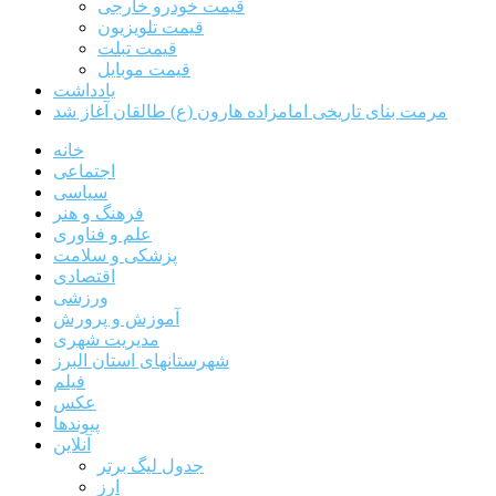
قیمت خودرو خارجی
قیمت تلویزیون
قیمت تبلت
قیمت موبایل
یادداشت
مرمت بنای تاریخی امامزاده هارون (ع) طالقان آغاز شد
خانه
اجتماعی
سیاسی
فرهنگ و هنر
علم و فناوری
پزشکی و سلامت
اقتصادی
ورزشی
آموزش و پرورش
مدیریت شهری
شهرستانهای استان البرز
فیلم
عکس
پیوندها
آنلاین
جدول لیگ برتر
ارز