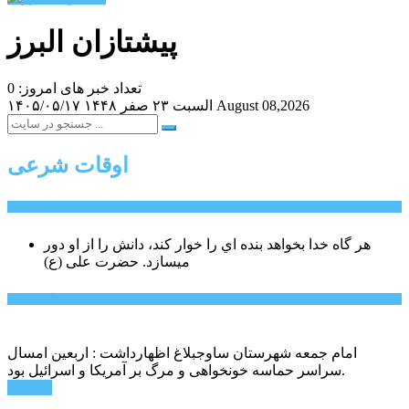
پیشتازان البرز
تعداد خبر های امروز: 0
August 08,2026
السبت ۲۳ صفر ۱۴۴۸
۱۴۰۵/۰۵/۱۷
اوقات شرعی
سخن روز
هر گاه خدا بخواهد بنده اي را خوار كند، دانش را از او دور
میسازد.
حضرت علی (ع)
آخرین اخبار:
امام جمعه شهرستان ساوجبلاغ اظهارداشت : اربعین امسال
سراسر حماسه خونخواهی و مرگ بر آمریکا و اسرائیل بود.
ادامه ...