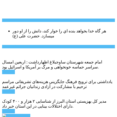
سخن روز
هر گاه خدا بخواهد بنده اي را خوار كند، دانش را از او دور
میسازد.
حضرت علی (ع)
آخرین اخبار:
امام جمعه شهرستان ساوجبلاغ اظهارداشت : اربعین امسال
سراسر حماسه خونخواهی و مرگ بر آمریکا و اسرائیل بود.
ادامه ...
یادداشتی برای ترویج فرهنگ جایگزینی هزینه‌های تشریفاتی مراسم
ترحیم با مشارکت در آزادی زندانیان جرائم غیرعمد
ادامه ...
مدیر کل بهزیستی استان البرز از شناسایی ۲ هزار و ۴۰۰ کودک
دارای اختلالات بینایی در این استان خبر داد.
ادامه ...