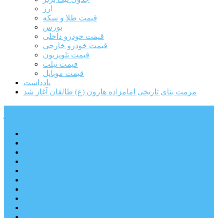
ارز
قیمت طلا و سکه
بورس
قیمت خودرو داخلی
قیمت خودرو خارجی
قیمت تلویزیون
قیمت تبلت
قیمت موبایل
یادداشت
مرمت بنای تاریخی امامزاده هارون (ع) طالقان آغاز شد
پیشتازان البرز
خانه
اجتماعی
سیاسی
فرهنگ و هنر
علم و فناوری
پزشکی و سلامت
اقتصادی
ورزشی
آموزش و پرورش
مدیریت شهری