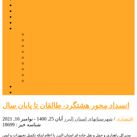
شهرستانهای استان البرز
فیلم
عکس
پیوندها
آنلاین
جدول لیگ برتر
ارز
قیمت طلا و سکه
بورس
قیمت خودرو داخلی
قیمت خودرو خارجی
قیمت تلویزیون
قیمت تبلت
قیمت موبایل
یادداشت
مرمت بنای تاریخی امامزاده هارون (ع) طالقان آغاز شد
انسداد محور هشتگرد- طالقان تا پایان سال
اقتصادی
/
شهرستانهای استان البرز
آبان 25, 1400 - نوامبر 16, 2021
شناسه خبر : 18699
مدیرکل راهداری و حمل و نقل جاده ای استان البرز با اعلام اینکه تکمیل تجیهزات و ایمن