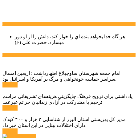
سخن روز
هر گاه خدا بخواهد بنده اي را خوار كند، دانش را از او دور
میسازد.
حضرت علی (ع)
آخرین اخبار:
امام جمعه شهرستان ساوجبلاغ اظهارداشت : اربعین امسال
سراسر حماسه خونخواهی و مرگ بر آمریکا و اسرائیل بود.
ادامه ...
یادداشتی برای ترویج فرهنگ جایگزینی هزینه‌های تشریفاتی مراسم
ترحیم با مشارکت در آزادی زندانیان جرائم غیرعمد
ادامه ...
مدیر کل بهزیستی استان البرز از شناسایی ۲ هزار و ۴۰۰ کودک
دارای اختلالات بینایی در این استان خبر داد.
ادامه ...