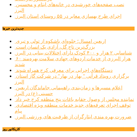
نصب صفحه‌های خورشیدی در خانه‌های ایتام و محسنین
البرز
اجرای طرح بهسازی معابر در ۵۵ روستای استان البرز
جديدترين خبرها
اربعین امسال؛ جلوه‌ای باشکوه از تولی و تبری
بزرگ‌ترین تاج گل، آزادی یک انسان است
شناسایی ۲ هزار و ۴۰۰ کودک دارای اختلالات بینایی در البرز
۶۰ هزار البرزی از خدمات اردوهای جهادی سلامت بهره‌مند
شدند
دستگاه‌های اجرایی برای معرفی کرج همراه شوند
برگزاری رویداد قرآنی ” بهار در بهار” در شرکت گاز استان
البرز
اعلام مسیرها و زمان‌بندی راهپیمایی جاماندگان اربعین
حسینی (ع) در البرز
نماینده مجلس از وصول حقابه باغات پنج منطقه کرج خبر داد
توقف اجرای تعرفه‌های جدید خدمات منطقه ویژه اقتصادی
پیام
ضرورت بهره مندی ایثارگران از ظرفیت های ورزشی البرز
کاریکاتور روز