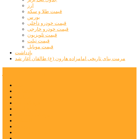
ارز
قیمت طلا و سکه
بورس
قیمت خودرو داخلی
قیمت خودرو خارجی
قیمت تلویزیون
قیمت تبلت
قیمت موبایل
یادداشت
مرمت بنای تاریخی امامزاده هارون (ع) طالقان آغاز شد
پیشتازان البرز
خانه
اجتماعی
سیاسی
فرهنگ و هنر
علم و فناوری
پزشکی و سلامت
اقتصادی
ورزشی
آموزش و پرورش
مدیریت شهری