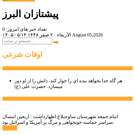
پیشتازان البرز
تعداد خبر های امروز: 0
August 05,2026
الأربعاء ۲۰ صفر ۱۴۴۸
۱۴۰۵/۰۵/۱۴
اوقات شرعی
سخن روز
هر گاه خدا بخواهد بنده اي را خوار كند، دانش را از او دور
میسازد.
حضرت علی (ع)
آخرین اخبار:
امام جمعه شهرستان ساوجبلاغ اظهارداشت : اربعین امسال
سراسر حماسه خونخواهی و مرگ بر آمریکا و اسرائیل بود.
ادامه ...