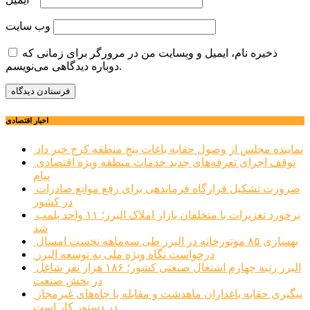
وب‌ سایت
ذخیره نام، ایمیل و وبسایت من در مرورگر برای زمانی که
دوباره دیدگاهی می‌نویسم.
اخبار اقتصادی
نماینده مجلس از وصول حقابه باغات پنج منطقه کرج خبر داد
توقف اجرای تعرفه‌های جدید خدمات منطقه ویژه اقتصادی
پیام
ضرورت تشکیل قرارگاه فرماندهی برای رفع موانع صادرات
در کشور
برخورد تعزیرات با متخلفان بازار املاک البرز؛ ۱۱ واحد پلمب
شد
بهسازی ۸۵ موتورخانه در البرز طی سه‌ماهه نخست امسال
درخواست نگاه ویژه ملی به توسعه البرز
البرز رتبه چهارم اشتغال صنعتی کشور؛ ۱۸۶ هزار نفر شاغل
در بخش صنعت
پیگیری حقابه باغداران ماهدشت و مقابله با چاه‌های غیرمجاز
در دستور کار است