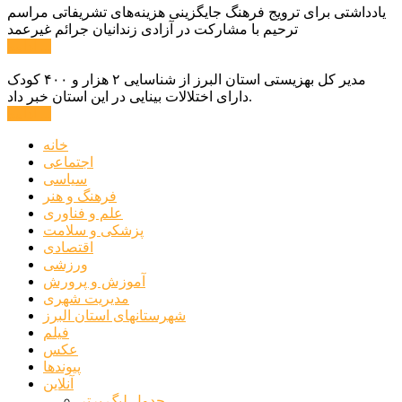
یادداشتی برای ترویج فرهنگ جایگزینی هزینه‌های تشریفاتی مراسم
ترحیم با مشارکت در آزادی زندانیان جرائم غیرعمد
ادامه ...
مدیر کل بهزیستی استان البرز از شناسایی ۲ هزار و ۴۰۰ کودک
دارای اختلالات بینایی در این استان خبر داد.
ادامه ...
خانه
اجتماعی
سیاسی
فرهنگ و هنر
علم و فناوری
پزشکی و سلامت
اقتصادی
ورزشی
آموزش و پرورش
مدیریت شهری
شهرستانهای استان البرز
فیلم
عکس
پیوندها
آنلاین
جدول لیگ برتر