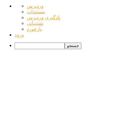
درباره
وردپرس
وردپرس
مستندات
یادگیری وردپرس
پشتیبانی
بازخورد
ورود
جستجو