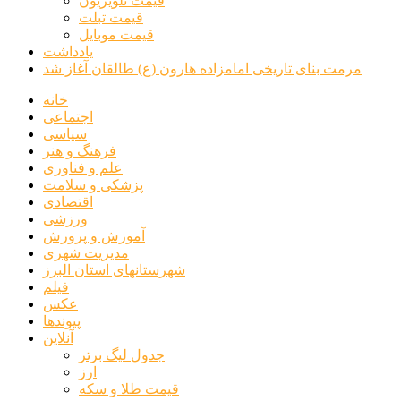
قیمت تلویزیون
قیمت تبلت
قیمت موبایل
یادداشت
مرمت بنای تاریخی امامزاده هارون (ع) طالقان آغاز شد
خانه
اجتماعی
سیاسی
فرهنگ و هنر
علم و فناوری
پزشکی و سلامت
اقتصادی
ورزشی
آموزش و پرورش
مدیریت شهری
شهرستانهای استان البرز
فیلم
عکس
پیوندها
آنلاین
جدول لیگ برتر
ارز
قیمت طلا و سکه