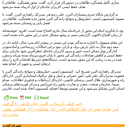
سازی کامل هشتگرد-طالقان در دستورکار قرار دارد، گفت: محور هشتگرد- طالقان با
هدف حفظ ایمنی کاربران جاده‌ای از اول آذرماه بسته می‌شود.
به گزارش پایگاه خبری پیشتازان البرز، علی زندی‌فر، مدیرکل راهداری البرز، گفت: با
مصوبه کمیسیون ایمنی، حمل‌ونقل و سوانح رانندگی البرز محور جدید هشتگرد- طالقان در
فصل پاییز و زمستان بسته می‌شود.
وی با یادآوری اینکه این محور از خردادماه سال جاری افتتاح شده است، افزود: خوشبختانه
از زمان افتتاح تاکنون، گزارشی مبنی بر وجود مشکل جدی در این محور داده نشده است.
این مقام مسؤول با اشاره به مه‌گیر بودن این مسیر در بیشتر ایام سرد سال، ادامه داد: در
نیمه دوم سال به دلیل بارش برف و باران، نبود برخی امکانات زیرساختی و آماده‌نبودن
کنارگذر تونل ممکن است عبور و مرور کاربران جاده‌ای خطرآفرین شود بنابراین برای
حفظ ایمنی و کاهش تصادفات رانندگی این محور تا پایان فروردین‌ماه بسته می‌‌اند و مقرر
شده در مدت زمانی که این محور مسدود است، دستگاه‌های ذی‌ربط اقدامات لازم را برای
ارتقای ایمنی و تجهیز آن انجام دهند.
مدیرکل راهداری البرز تصریح کرد: کمیسیون ایمنی، حمل‌ونقل و سوانح رانندگی البرز با
عضویت مدیران‌کل دفتر فنی، امور عمرانی و حمل و نقل ترافیک استانداری البرز، اداره‌کل
راه و شهرسازی، هلال احمر، پزشکی قانونی، اداره‌کل ارتباطات و فناوری اطلاعات، صداو
سیما، سازمان صنعت، معدن و تجارت، پلیس راه اورژانس و مرکز فوریت‌های پزشکی
استان البرز تشکیل می‌شود و این تصمیم توسط اعضای کمیسیون اتخاذ شده است./فارس
راهبری
خبر قبلی
کرونا در البرز جان ۵ نفر را گرفت
خبر بعدی
شورای حل اختلاف البرز ۱۵ محکوم را از قصاص نفس
نوشته
نجات داد
اشتراک گذاری