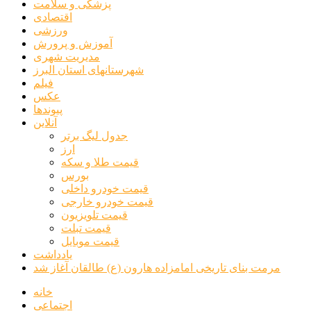
پزشکی و سلامت
اقتصادی
ورزشی
آموزش و پرورش
مدیریت شهری
شهرستانهای استان البرز
فیلم
عکس
پیوندها
آنلاین
جدول لیگ برتر
ارز
قیمت طلا و سکه
بورس
قیمت خودرو داخلی
قیمت خودرو خارجی
قیمت تلویزیون
قیمت تبلت
قیمت موبایل
یادداشت
مرمت بنای تاریخی امامزاده هارون (ع) طالقان آغاز شد
خانه
اجتماعی