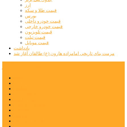
ارز
قیمت طلا و سکه
بورس
قیمت خودرو داخلی
قیمت خودرو خارجی
قیمت تلویزیون
قیمت تبلت
قیمت موبایل
یادداشت
مرمت بنای تاریخی امامزاده هارون (ع) طالقان آغاز شد
پیشتازان البرز
خانه
اجتماعی
سیاسی
فرهنگ و هنر
علم و فناوری
پزشکی و سلامت
اقتصادی
ورزشی
آموزش و پرورش
مدیریت شهری