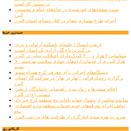
در دستور کار است
نصب صفحه‌های خورشیدی در خانه‌های ایتام و محسنین
البرز
اجرای طرح بهسازی معابر در ۵۵ روستای استان البرز
جديدترين خبرها
اربعین امسال؛ جلوه‌ای باشکوه از تولی و تبری
بزرگ‌ترین تاج گل، آزادی یک انسان است
شناسایی ۲ هزار و ۴۰۰ کودک دارای اختلالات بینایی در البرز
۶۰ هزار البرزی از خدمات اردوهای جهادی سلامت بهره‌مند
شدند
دستگاه‌های اجرایی برای معرفی کرج همراه شوند
برگزاری رویداد قرآنی ” بهار در بهار” در شرکت گاز استان
البرز
اعلام مسیرها و زمان‌بندی راهپیمایی جاماندگان اربعین
حسینی (ع) در البرز
نماینده مجلس از وصول حقابه باغات پنج منطقه کرج خبر داد
توقف اجرای تعرفه‌های جدید خدمات منطقه ویژه اقتصادی
پیام
ضرورت بهره مندی ایثارگران از ظرفیت های ورزشی البرز
کاریکاتور روز