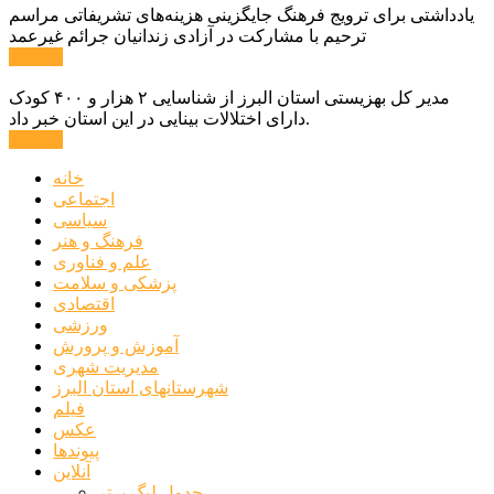
یادداشتی برای ترویج فرهنگ جایگزینی هزینه‌های تشریفاتی مراسم
ترحیم با مشارکت در آزادی زندانیان جرائم غیرعمد
ادامه ...
مدیر کل بهزیستی استان البرز از شناسایی ۲ هزار و ۴۰۰ کودک
دارای اختلالات بینایی در این استان خبر داد.
ادامه ...
خانه
اجتماعی
سیاسی
فرهنگ و هنر
علم و فناوری
پزشکی و سلامت
اقتصادی
ورزشی
آموزش و پرورش
مدیریت شهری
شهرستانهای استان البرز
فیلم
عکس
پیوندها
آنلاین
جدول لیگ برتر