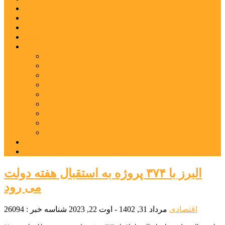
شهرستانهای استان البرز
فیلم
عکس
پیوندها
آنلاین
جدول لیگ برتر
ارز
قیمت طلا و سکه
بورس
قیمت خودرو داخلی
قیمت خودرو خارجی
قیمت تلویزیون
قیمت تبلت
قیمت موبایل
یادداشت
مرمت بنای تاریخی امامزاده هارون (ع) طالقان آغاز شد
البرز با ۳۷۴ پروژه به استقبال هفته دولت
می رود
اقتصادی
مرداد 31, 1402 - اوت 22, 2023
شناسه خبر : 26094