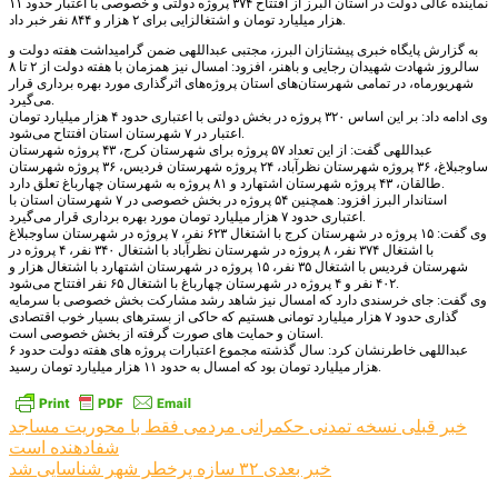
نماینده عالی دولت در استان البرز از افتتاح ۳۷۴ پروژه دولتی و خصوصی با اعتبار حدود ۱۱
هزار میلیارد تومان و اشتغالزایی برای ۲ هزار و ۸۴۴ نفر خبر داد.
به گزارش پایگاه خبری پیشتازان البرز، مجتبی عبداللهی ضمن گرامیداشت هفته دولت و
سالروز شهادت شهیدان رجایی و باهنر، افزود: امسال نیز همزمان با هفته دولت از ۲ تا ۸
شهریورماه، در تمامی شهرستان‌های استان پروژه‌های اثرگذاری مورد بهره برداری قرار
می‌گیرد.
وی ادامه داد: بر این اساس ۳۲۰ پروژه در بخش دولتی با اعتباری حدود ۴ هزار میلیارد تومان
اعتبار در ۷ شهرستان استان افتتاح می‌شود.
عبداللهی گفت: از این تعداد ۵۷ پروژه برای شهرستان کرج، ۴۳ پروژه شهرستان
ساوجبلاغ، ۳۶ پروژه شهرستان نظرآباد، ۲۴ پروژه شهرستان فردیس، ۳۶ پروژه شهرستان
طالقان، ۴۳ پروژه شهرستان اشتهارد و ۸۱ پروژه به شهرستان چهارباغ تعلق دارد.
استاندار البرز افزود: همچنین ۵۴ پروژه در بخش خصوصی در ۷ شهرستان استان با
اعتباری حدود ۷ هزار میلیارد تومان مورد بهره برداری قرار می‌گیرد.
وی گفت: ۱۵ پروژه در شهرستان کرج با اشتغال ۶۲۳ نفر، ۷ پروژه در شهرستان ساوجبلاغ
با اشتغال ۳۷۴ نفر، ۸ پروژه در شهرستان نظرآباد با اشتغال ۳۴۰ نفر، ۴ پروژه در
شهرستان فردیس با اشتغال ۳۵ نفر، ۱۵ پروژه در شهرستان اشتهارد با اشتغال هزار و
۴۰۲ نفر و ۴ پروژه در شهرستان چهارباغ با اشتغال ۶۵ نفر افتتاح می‌شود.
وی گفت: جای خرسندی دارد که امسال نیز شاهد رشد مشارکت بخش خصوصی با سرمایه
گذاری حدود ۷ هزار میلیارد تومانی هستیم که حاکی از بسترهای بسیار خوب اقتصادی
استان و حمایت های صورت گرفته از بخش خصوصی است.
عبداللهی خاطرنشان کرد: سال گذشته مجموع اعتبارات پروژه های هفته دولت حدود ۶
هزار میلیارد تومان بود که امسال به حدود ۱۱ هزار میلیارد تومان رسید.
راهبری
خبر قبلی
نسخه تمدنی حکمرانی مردمی فقط با محوریت مساجد
شفادهنده است
نوشته
خبر بعدی
۳۲ سازه پرخطر شهر شناسایی شد