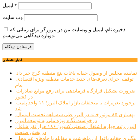
*
ایمیل
وب‌ سایت
ذخیره نام، ایمیل و وبسایت من در مرورگر برای زمانی که
دوباره دیدگاهی می‌نویسم.
اخبار اقتصادی
نماینده مجلس از وصول حقابه باغات پنج منطقه کرج خبر داد
توقف اجرای تعرفه‌های جدید خدمات منطقه ویژه اقتصادی
پیام
ضرورت تشکیل قرارگاه فرماندهی برای رفع موانع صادرات
در کشور
برخورد تعزیرات با متخلفان بازار املاک البرز؛ ۱۱ واحد پلمب
شد
بهسازی ۸۵ موتورخانه در البرز طی سه‌ماهه نخست امسال
درخواست نگاه ویژه ملی به توسعه البرز
البرز رتبه چهارم اشتغال صنعتی کشور؛ ۱۸۶ هزار نفر شاغل
در بخش صنعت
پیگیری حقابه باغداران ماهدشت و مقابله با چاه‌های غیرمجاز