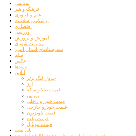
سیاسی
فرهنگ و هنر
علم و فناوری
پزشکی و سلامت
اقتصادی
ورزشی
آموزش و پرورش
مدیریت شهری
شهرستانهای استان البرز
فیلم
عکس
پیوندها
آنلاین
جدول لیگ برتر
ارز
قیمت طلا و سکه
بورس
قیمت خودرو داخلی
قیمت خودرو خارجی
قیمت تلویزیون
قیمت تبلت
قیمت موبایل
یادداشت
مرمت بنای تاریخی امامزاده هارون (ع) طالقان آغاز شد