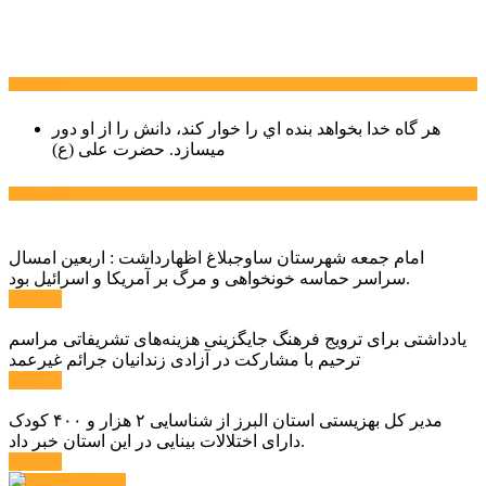
سخن روز
هر گاه خدا بخواهد بنده اي را خوار كند، دانش را از او دور
میسازد.
حضرت علی (ع)
آخرین اخبار:
امام جمعه شهرستان ساوجبلاغ اظهارداشت : اربعین امسال
سراسر حماسه خونخواهی و مرگ بر آمریکا و اسرائیل بود.
ادامه ...
یادداشتی برای ترویج فرهنگ جایگزینی هزینه‌های تشریفاتی مراسم
ترحیم با مشارکت در آزادی زندانیان جرائم غیرعمد
ادامه ...
مدیر کل بهزیستی استان البرز از شناسایی ۲ هزار و ۴۰۰ کودک
دارای اختلالات بینایی در این استان خبر داد.
ادامه ...