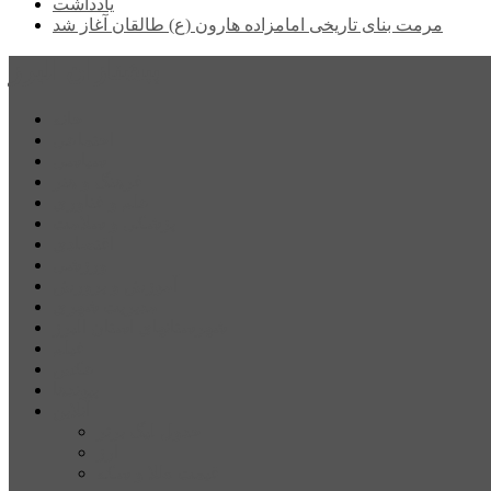
یادداشت
مرمت بنای تاریخی امامزاده هارون (ع) طالقان آغاز شد
پیشتازان البرز
خانه
اجتماعی
سیاسی
فرهنگ و هنر
علم و فناوری
پزشکی و سلامت
اقتصادی
ورزشی
آموزش و پرورش
مدیریت شهری
شهرستانهای استان البرز
فیلم
عکس
پیوندها
آنلاین
جدول لیگ برتر
ارز
قیمت طلا و سکه