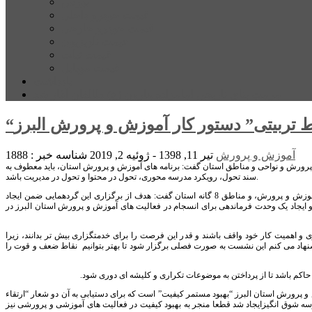
بورس
قیمت خودرو داخلی
قیمت خودرو خارجی
قیمت تلویزیون
قیمت تبلت
قیمت موبایل
یادداشت
مرمت بنای تاریخی امامزاده هارون (ع) طالقان آغاز شد
ط تربیتی” دستور کار آموزش و پرورش البرز
آموزش و پرورش
تیر 11, 1398 - ژوئیه 2, 2019
شناسه خبر : 1888
پرورش و نواحی و مناطق استان گفت: برنامه های آموزش و پرورش استان، باید معطوف به
سند تحول، رویکرد مدرسه محوری، تحول در محتوا و تحول در مدیریت باشد.
به گزارش پایگاه خبری پیشتازان البرز، سالار قاسمی در نخستین گردهمایی مشترک شورای معاونین اداره کل آموزش و پرورش، و مناطق 8 گانه استان گفت: هدف از برگزاری این گردهمایی ضمن ایجاد
 ایجاد یک وحدت فرماندهی برای انسجام در فعالیت های آموزش و پرورش استان البرز در
ری و اهمیت کار خود واقف باشند و قدر این فرصت را برای خدمتگزاری بیش تر بدانند، زیرا
 پیشنهاد می کنم این نشست به صورت فصلی برگزار شود تا بهتر بتوانیم نقاط ضعف و قوت را
حاکم باشد تا از پرداختن به موضوعات تکراری و کلیشه ای دوری شود.
 پرورش استان البرز “بهبود مستمر کیفیت” است که برای دستیابی به آن دو شعار “ارتقاء
رسه شوق انگیزایجاد شد قطعا منجر به بهبود کیفیت در فعالیت های آموزشی و پرورشی نیز