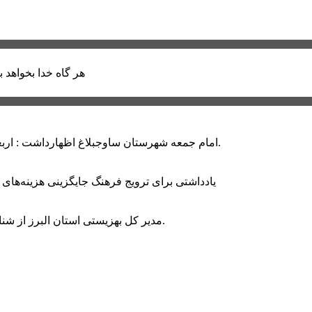
هر گاه خدا بخواهد ب
امام جمعه شهرستان ساوجبلاغ اظهارداشت : اربعین امسال سراسر حماسه خونخواهی و مرگ بر آمریکا و اسرائیل بود.
یادداشتی برای ترویج فرهنگ جایگزینی هزینه‌های
مدیر کل بهزیستی استان البرز از شناسایی ۲ هزار و ۴۰۰ کودک دارای اختلالات بینایی در این استان خبر داد.