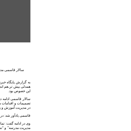
سالار قاسمی مدی
همدلی بیش تر،هم اند
این خصوص بود.
سالار قاسمی ادامه دا
تصمیمات و اقدامات ما
در مدیریت آموزش و پر
قاسمی یادآور شد: در 
وی در ادامه گفت: تما
مدیریت مدرسه” و “نش