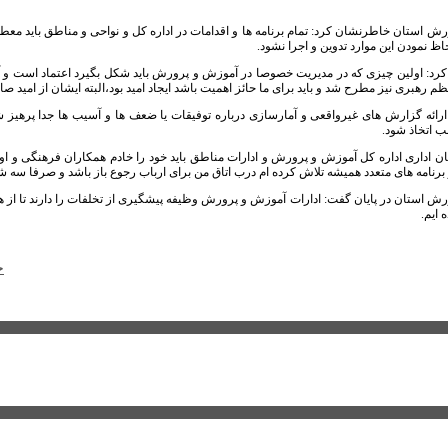
 استان خاطرنشان کرد: تمام برنامه ها و اقدامات در اداره کل و نواحی و مناطق باید معط
اظ نمودن این موارد تدوین و اجرا نشود.
رد: اولین چیزی که در مدیریت خصوصا در آموزش و پرورش باید شکل بگیرد اعتماد است و آن 
 رهبری نیز مطرح شد و باید برای ما حائز اهمیت باشد ایجاد امید بود،البته ایشان از امید صا
ز ارائه گزارش های غیرواقعی و آمارسازی درباره توفیقات یا ضعف ها و آسیب ها جدا پرهیز شو
ب اتخاذ شود.
ن اداری اداره کل آموزش و پرورش و ادارات مناطق باید خود را خادم همکاران فرهنگی و اولی
رنامه های متعدد همیشه تلاش کرده ام درب اتاق من برای ارباب رجوع باز باشد و صرفا سه شنبه
ش استان در پایان گفت: ادارات آموزش و پرورش وظیفه پیشگیری از تخلفات را دارند تا 
 ایم.
خ