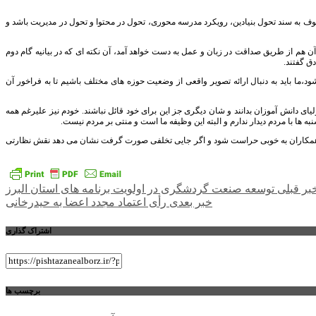
وف به سند تحول بنیادین، رویکرد مدرسه محوری، تحول در محتوا و تحول در مدیریت باشد و
هم از طریق صداقت در زبان و عمل به دست خواهد آمد، آن نکته ای که در بیانیه گام دوم
دق گفتند.
د،ما باید به دنبال ارائه تصویر واقعی از وضعیت حوزه های مختلف باشیم تا به فراخور آن
ای دانش آموزان بدانند و شان دیگری جز این برای خود قائل نباشند. خودم نیز علیرغم همه
 ها با مردم دیدار ندارم و البته این وظیفه ما است و منتی بر مردم نیست.
از همکاران به خوبی حراست شود و اگر جایی تخلفی صورت گرفت نشان می دهد نقش نظارتی
راهبری
بر قبلی
توسعه صنعت گردشگری در اولویت برنامه های استان البرز
خبر بعدی
رأی اعتماد مجدد اعضا به حیدرخانی
نوشته
اشتراک گذاری
برچسب ها