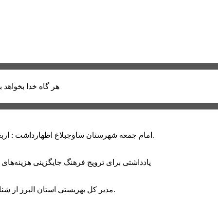
هر گاه خدا بخواهد ب
امام جمعه شهرستان ساوجبلاغ اظهارداشت : اربعین امسال سراسر حماسه خونخواهی و مرگ بر آمریکا و اسرائیل بود.
یادداشتی برای ترویج فرهنگ جایگزینی هزینه‌های
مدیر کل بهزیستی استان البرز از شناسایی ۲ هزار و ۴۰۰ کودک دارای اختلالات بینایی در این استان خبر داد.